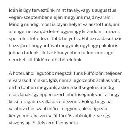
Idén is úgy terveztünk, mint tavaly, vagyis augusztus
végén-szeptember elején megyünk majd nyaralni.
Mindig mindig, most is olyan helyet választottunk, ami
a tengernél van, de lehet ugyanúgy kirándulni, túrázni,
sportolni, felfedezni több helyet is. Ehhez ráadásul az is
hozzájárul, hogy autóval megyünk, úgyhogy pakolni is
jobban tudunk, illetve könnyebben tudunk mozogni,
nem kell külföldön autót bérelnünk.
A hotel, ahol legutóbb megszálltunk külföldön, teljesen
elvarázsolt minket. Igaz, nem a legolcsóbb szállás volt,
de ha többen megyünk, akkor a költségek is mindig
eloszlanak, így éppen ezért lehetőségünk van rá, hogy
kicsit drágább szállásokat nézzünk. Főleg, hogy ha
valahova hosszabb időre megyünk, akkor igazán
kényelmes, ha van saját fürdőszobánk, illetve egy
viszonylag jól felszerelt konyha is.