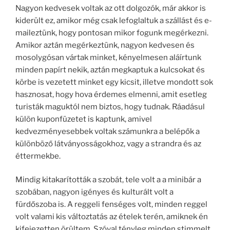
Nagyon kedvesek voltak az ott dolgozók, már akkor is
kiderült ez, amikor még csak lefoglaltuk a szállást és e-
maileztünk, hogy pontosan mikor fogunk megérkezni.
Amikor aztán megérkeztünk, nagyon kedvesen és
mosolygósan vártak minket, kényelmesen aláírtunk
minden papírt nekik, aztán megkaptuk a kulcsokat és
körbe is vezetett minket egy kicsit, illetve mondott sok
hasznosat, hogy hova érdemes elmenni, amit esetleg
turisták maguktól nem biztos, hogy tudnak. Ráadásul
külön kuponfüzetet is kaptunk, amivel
kedvezményesebbek voltak számunkra a belépők a
különböző látványosságokhoz, vagy a strandra és az
éttermekbe.
Mindig kitakarították a szobát, tele volt a a minibár a
szobában, nagyon igényes és kulturált volt a
fürdőszoba is. A reggeli fenséges volt, minden reggel
volt valami kis változtatás az ételek terén, amiknek én
kifejezetten örültem. Szóval tényleg minden stimmelt.