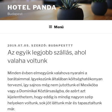
Tartalomhoz
HOTEL PANDA
Budapest
Menü
BEKÜLDVE:
2019.07.05.
SZERZŐ:
BUDAPESTTT
Az egyik legjobb szállás, ahol
valaha voltunk
Minden évben elmegyünk valahova nyaralni a
barátaimmal. Igyekszünk általában költséghatékonyan
tervezni, így sajnos még nem jutottunk el Mexikóba
vagy a Dominikai Köztársaságba, de azért azt
kijelenthetem, hogy eddig is mindig nagyon szép
helyeken voltunk, sok jót láttunk már és tapasztaltunk
már.