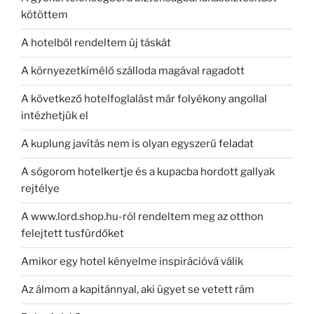
kötöttem
A hotelből rendeltem új táskát
A környezetkímélő szálloda magával ragadott
A következő hotelfoglalást már folyékony angollal
intézhetjük el
A kuplung javítás nem is olyan egyszerű feladat
A sógorom hotelkertje és a kupacba hordott gallyak
rejtélye
A www.lord.shop.hu-ról rendeltem meg az otthon
felejtett tusfürdőket
Amikor egy hotel kényelme inspirációvá válik
Az álmom a kapitánnyal, aki ügyet se vetett rám