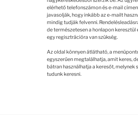
nagykereskedésből szerzik be. Az ügyfé
elérhető telefonszámon és e-mail címen
javasolják, hogy inkább az e-mailt haszn
mindig tudják felvenni. Rendelésleadásr
de természetesen a honlapon keresztül
egy regisztrációra van szükség.
Az oldal könnyen átlátható, a menüpont
egyszerűen megtalálhatja, amit keres,
bátran használhatja a keresőt, melynek 
tudunk keresni.