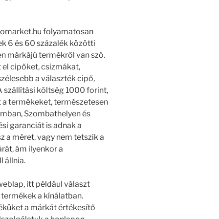
ipomarket.hu folyamatosan
ek 6 és 60 százalék közötti
n márkájú termékről van szó.
 el cipőket, csizmákat,
zélesebb a választék cipő,
 szállítási költség 1000 forint,
 a termékeket, természetesen
gomban, Szombathelyen és
si garanciát is adnak a
sz a méret, vagy nem tetszik a
rát, ám ilyenkor a
 állnia.
weblap, itt például választ
 termékek a kínálatban.
küket a márkát értékesítő