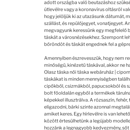
adott országba való beutazáshoz szüksé
útlevélre vagy a koronavírus oltásról va
hogy jelöljük ki az utazásunk dátumát, 
szállást, és repülőjegyet, vonatjegyet. 
megvagyunk keressünk egy megfelelő b
táskát a városnézésekhez. Szempont leh
bőröndöt és táskát engednek fel a gépre
Amennyiben észrevesszük, hogy nem re
minőségű, kinézetű táskával, akkor ne 
Olasz táska női táska webáruház | cipomar
táskákat is minden mennyiségben találh
cipőkből, csizmákból, papucsokból és s
bolt főoldalán egyből a termékek táruln
képekkel illusztrálva. A rózsaszín, fehér
eligazodni, bárki szinte azonnal megtalá
amiket keres. Egy hírlevélre is van lehet
között értesülhetünk a legújabb modelle
hozzánk a legnagyobb kedvezmény, sőt