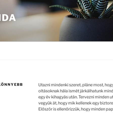
NDA
 KÖNNYEBB
Utazni mindenki szeret, pláne most, hogy
oltásoknak hála ismét járkálhatunk mind
egy év kihagyás után. Tervezni minden ut
vegyük át, hogy mik kellenek egy bizton
Először is ellenőrizzük, hogy minden pap