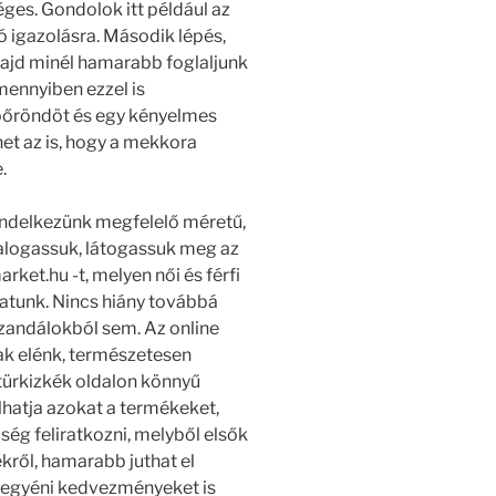
ges. Gondolok itt például az
ló igazolásra. Második lépés,
majd minél hamarabb foglaljunk
Amennyiben ezzel is
őröndöt és egy kényelmes
et az is, hogy a mekkora
.
ndelkezünk megfelelő méretű,
halogassuk, látogassuk meg az
ket.hu -t, melyen női és férfi
atunk. Nincs hiány továbbá
zandálokból sem. Az online
ak elénk, természetesen
, türkizkék oldalon könnyű
lhatja azokat a termékeket,
őség feliratkozni, melyből elsők
kről, hamarabb juthat el
 egyéni kedvezményeket is