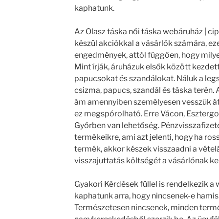
kaphatunk.
Az Olasz táska női táska webáruház | c
készül akciókkal a vásárlók számára, ez
engedmények, attól függően, hogy milye
Mint írják, áruházuk elsők között kezdett
papucsokat és szandálokat. Náluk a legs
csizma, papucs, szandál és táska terén. A
ám amennyiben személyesen vesszük át
ez megspórolható. Erre Vácon, Eszter
Győrben van lehetőség. Pénzvisszafizeté
termékeikre, ami azt jelenti, hogy ha ros
termék, akkor készek visszaadni a vételá
visszajuttatás költségét a vásárlónak kell
Gyakori Kérdések füllel is rendelkezik a 
kaphatunk arra, hogy nincsenek-e hamis
Természetesen nincsenek, minden termé