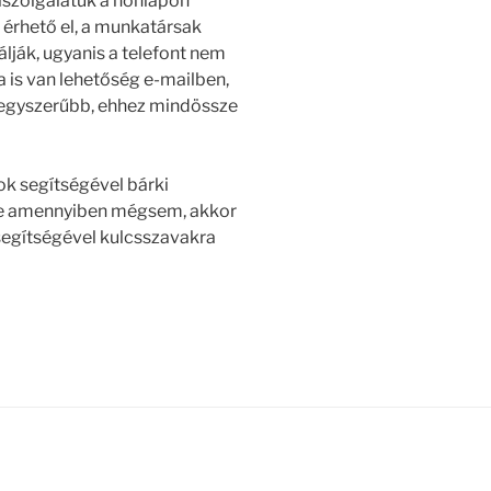
lszolgálatuk a honlapon
 érhető el, a munkatársak
álják, ugyanis a telefont nem
a is van lehetőség e-mailben,
 egyszerűbb, ehhez mindössze
ok segítségével bárki
 de amennyiben mégsem, akkor
segítségével kulcsszavakra