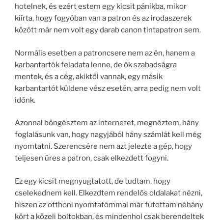
hotelnek, és ezért estem egy kicsit pánikba, mikor
kiírta, hogy fogyóban van a patron és az irodaszerek
között már nem volt egy darab canon tintapatron sem.
Normális esetben a patroncsere nem az én, hanem a
karbantartók feladata lenne, de ők szabadságra
mentek, és a cég, akiktől vannak, egy másik
karbantartót küldene vész esetén, arra pedig nem volt
időnk.
Azonnal böngésztem az internetet, megnéztem, hány
foglalásunk van, hogy nagyjából hány számlát kell még
nyomtatni. Szerencsére nem azt jelezte a gép, hogy
teljesen üres a patron, csak elkezdett fogyni.
Ez egy kicsit megnyugtatott, de tudtam, hogy
cselekednem kell. Elkezdtem rendelős oldalakat nézni,
hiszen az otthoni nyomtatómmal már futottam néhány
kört a közeli boltokban, és mindenhol csak berendeltek