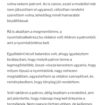
volna nekem patront. Az is canon, ezzel a modellel már
nem játszottam el ugyanezt, célzottan rendelni
szerettem volna, lehetőleg minél hamarabbi
kiszállítással.
Rá is akadtam a megmentőmre, a
nyomtatoalkatresz.hu oldalon volt rktáron a patronból,
ami a nyomtatónkhoz kell.
Egyébként kicsit kalandos volt, ahogy igyekeztem
kiválasztani, hogy melyik patron lenne a
legmegfelelőbb, össze-vissza kerestem ugyanis, hogy
milyen típusú a nyomtatónk, nagy nehezen
megtaláltam, egyeztettem az oldalon szereplővel, és
reménykedtem, hogy tényleg jót rendeltem.
Volt raktáron a patron, délig leadtam a rendelést, ami
azt jelentette, hogy másnap meg kell érkeznie a
terméknek. Nem nagyon bíztam ebben, de kellemes