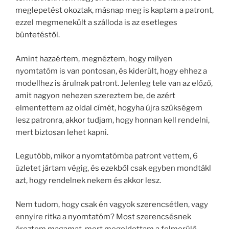
meglepetést okoztak, másnap meg is kaptam a patront,
ezzel megmenekült a szálloda is az esetleges
büntetéstől.
Amint hazaértem, megnéztem, hogy milyen
nyomtatóm is van pontosan, és kiderült, hogy ehhez a
modellhez is árulnak patront. Jelenleg tele van az előző,
amit nagyon nehezen szereztem be, de azért
elmentettem az oldal címét, hogyha újra szükségem
lesz patronra, akkor tudjam, hogy honnan kell rendelni,
mert biztosan lehet kapni.
Legutóbb, mikor a nyomtatómba patront vettem, 6
üzletet jártam végig, és ezekből csak egyben mondtákl
azt, hogy rendelnek nekem és akkor lesz.
Nem tudom, hogy csak én vagyok szerencsétlen, vagy
ennyire ritka a nyomtatóm? Most szerencsésnek
éreztem magamat, mert megoldottam a felmerülő