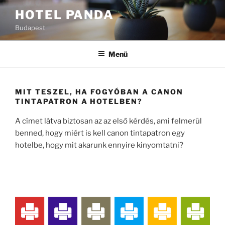
Tartalomhoz
HOTEL PANDA
Budapest
Menü
MIT TESZEL, HA FOGYÓBAN A CANON
TINTAPATRON A HOTELBEN?
A címet látva biztosan az az első kérdés, ami felmerül
benned, hogy miért is kell canon tintapatron egy
hotelbe, hogy mit akarunk ennyire kinyomtatni?